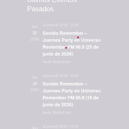
g
a
c
e
Pasados
c
a
c
n
i
i
c
d
ó
25 junio @ 10:00
-
11:00
Jun
o
i
Sonido Remember –
n
25
a
n
Juernes Party en Universo
ó
2026
d
a
r
Remember FM 96.9 (25 de
e
n
l
i
junio de 2026)
v
a
d
o
Home Studio
Elche
i
f
e
s
d
e
b
18 junio @ 10:00
-
11:00
Jun
t
c
e
Sonido Remember –
18
ú
a
h
E
Juernes Party en Universo
2026
s
s
a
Remember FM 96.9 (18 de
v
d
.
junio de 2026)
q
e
e
u
Home Studio
Elche
E
n
e
v
t
11 junio @ 10:00
-
11:00
Jun